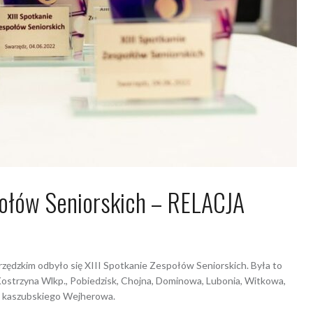
połów Seniorskich – RELACJA
 2022
Dagmara Szymańska
arzędzkim odbyło się XIII Spotkanie Zespołów Seniorskich. Była to
Kostrzyna Wlkp., Pobiedzisk, Chojna, Dominowa, Lubonia, Witkowa,
z kaszubskiego Wejherowa.