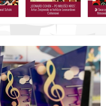
„LEONARD COHEN – PO MIŁOŚCI KRES”.
wal Sztuki
Artur Żmijewski w hołdzie Leonardowi
🎬 Swarzę

Cohenowi
filmowe