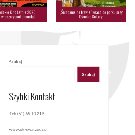
dzkie Kino Letnie 2026 –
„Śniadanie na trawie” wraca do parku przy
 wieczory pod chmurką!
Ośrodku Kultury.
Szukaj
Szukaj
Szybki Kontakt
Tel: (61) 65 10 219
www.ok-swarzedz.pl