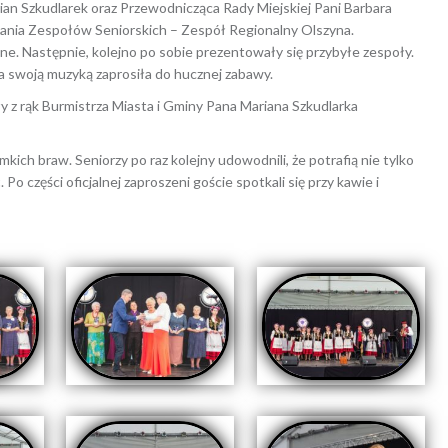
ian Szkudlarek oraz Przewodnicząca Rady Miejskiej Pani Barbara
kania Zespołów Seniorskich – Zespół Regionalny Olszyna.
dne. Następnie, kolejno po sobie prezentowały się przybyłe zespoły.
 swoją muzyką zaprosiła do hucznej zabawy.
 z rąk Burmistrza Miasta i Gminy Pana Mariana Szkudlarka
kich braw. Seniorzy po raz kolejny udowodnili, że potrafią nie tylko
Po części oficjalnej zaproszeni goście spotkali się przy kawie i