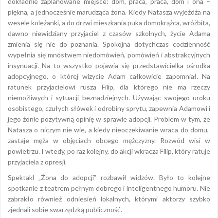
dokładnie zaplanowane miejsce: dom, praca, praca, dom i ona –
piękna, a jednocześnie marudząca żona. Kiedy Natasza wyjeżdża na
wesele koleżanki, a do drzwi mieszkania puka domokrążca, wróżbita,
dawno niewidziany przyjaciel z czasów szkolnych, życie Adama
zmienia się nie do poznania. Spokojna dotychczas codzienność
wypełnia się mnóstwem niedomówień, pomówień i abstrakcyjnych
insynuacji. Na to wszystko pojawia się przedstawicielka ośrodka
adopcyjnego, o której wizycie Adam całkowicie zapomniał. Na
ratunek przyjacielowi rusza Filip, dla którego nie ma rzeczy
niemożliwych i sytuacji beznadziejnych. Używając swojego uroku
osobistego, czułych słówek i odrobiny sprytu, zapewnia Adamowi i
jego żonie pozytywną opinię w sprawie adopcji. Problem w tym, że
Natasza o niczym nie wie, a kiedy nieoczekiwanie wraca do domu,
zastaje męża w objęciach obcego mężczyzny. Rozwód wisi w
powietrzu. I wtedy, po raz kolejny, do akcji wkracza Filip, który ratuje
przyjaciela z opresji.
Spektakl „Żona do adopcji” rozbawił widzów. Było to kolejne
spotkanie z teatrem pełnym dobrego i inteligentnego humoru. Nie
zabrakło również odniesień lokalnych, którymi aktorzy szybko
zjednali sobie swarzędzką publiczność.