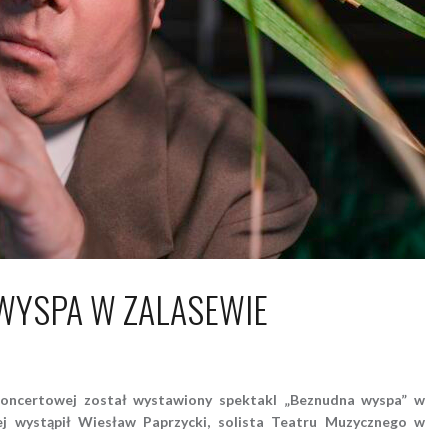
WYSPA W ZALASEWIE
grudnia 2018
Piotr
 Koncertowej został wystawiony spektakl „Beznudna wyspa” w
ej wystąpił Wiesław Paprzycki, solista Teatru Muzycznego w