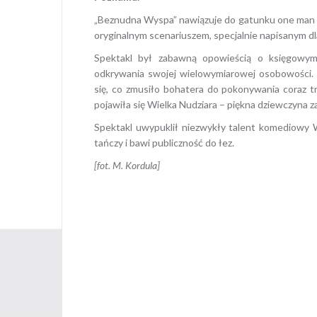
„Beznudna Wyspa” nawiązuje do gatunku one man s
oryginalnym scenariuszem, specjalnie napisanym d
Spektakl był zabawną opowieścią o księgowym,
odkrywania swojej wielowymiarowej osobowości.
się, co zmusiło bohatera do pokonywania coraz tr
pojawiła się Wielka Nudziara – piękna dziewczyna z
Spektakl uwypuklił niezwykły talent komediowy W
tańczy i bawi publiczność do łez.
[fot. M. Kordula]
Opublikowany w
2018
,
AR
Nawigacja
wpisu