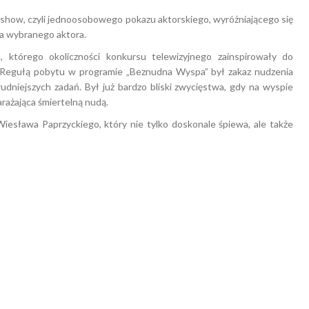
how, czyli jednoosobowego pokazu aktorskiego, wyróżniającego się
la wybranego aktora.
 którego okoliczności konkursu telewizyjnego zainspirowały do
 Regułą pobytu w programie „Beznudna Wyspa” był zakaz nudzenia
udniejszych zadań. Był już bardzo bliski zwycięstwa, gdy na wyspie
arażająca śmiertelną nudą.
iesława Paprzyckiego, który nie tylko doskonale śpiewa, ale także
CHIWUM
Tagged
Beznudna wyspa
,
spektakl