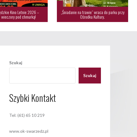
dzkie Kino Letnie 2026 –
„Śniadanie na trawie” wraca do parku przy
 wieczory pod chmurką!
Ośrodku Kultury.
Szukaj
Szukaj
Szybki Kontakt
Tel: (61) 65 10 219
www.ok-swarzedz.pl