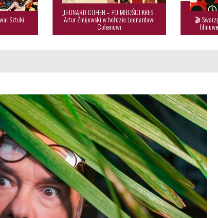
„LEONARD COHEN – PO MIŁOŚCI KRES”.
wal Sztuki
Artur Żmijewski w hołdzie Leonardowi
🎬 Swarzę

Cohenowi
filmowe