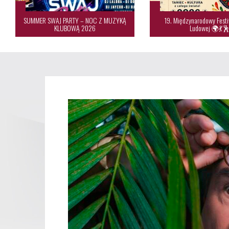
SUMMER SWAJ PARTY – NOC Z MUZYKĄ
19. Międzynarodowy Festi
KLUBOWĄ 2026
Ludowej 🌍💃