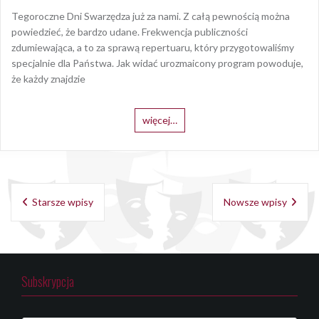
Tegoroczne Dni Swarzędza już za nami. Z całą pewnością można
powiedzieć, że bardzo udane. Frekwencja publiczności
zdumiewająca, a to za sprawą repertuaru, który przygotowaliśmy
specjalnie dla Państwa. Jak widać urozmaicony program powoduje,
że każdy znajdzie
więcej…
Nawigacja
Starsze wpisy
Nowsze wpisy
po
wpisach
Subskrypcja