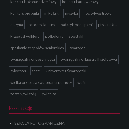
koncert bożonarodzeniowy
koncert karnawałowy
konkurs piosenki
mikołajki
muzyka
noc sylwestrowa
olszyna
ośrodek kultury
pałacyk pod lipami
piłka nożna
Przegląd Folkloru
półkolonie
spektakl
spotkanie zespołów seniorskich
swarzędz
swarzędzka orkiestra dęta
swarzędzka orkiestra flażoletowa
sylwester
teatr
Uniwersytet Swarzędzki
wielka orkiestra świątecznej pomocy
wośp
zostań gwiazdą
świetlica
Nasze sekcje
SEKCJA FOTOGRAFICZNA