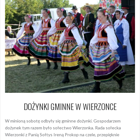
DOŻYNKI GMINNE W WIERZONCE
W minioną sobotę odbyły się gminne dożynki. Gospodarzem
dożynek tym razem było sołectwo Wierzonka. Rada sołecka
Wierzonki z Panią Sołtys Ireną Prokop na czele, przepięknie