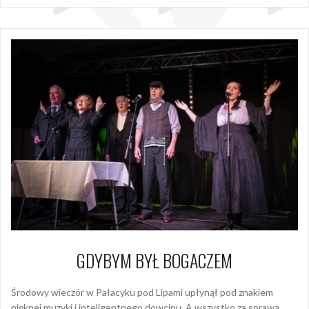
GDYBYM BYŁ BOGACZEM
Środowy wieczór w Pałacyku pod Lipami upłynął pod znakiem
pięknej muzyki i inteligentnego dowcipu. A wszystko za sprawą