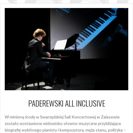
PADEREWSKI ALL INCLUSIVE
W minioną środę w Swarzędzkiej Sali Koncertowej w Zalasewie
zostało wystawione widowisko słowno-muzyczne przybliżające
biografię wybitnego pianisty i kompozytora, męża stanu, polityka –