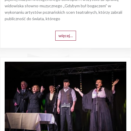
widowiska słowno-muzycznego „Gdybym był bogaczem” w
wykonaniu artystów poznańskich scen teatralnych, którzy zabrali
publiczność do świata, którego
więcej…