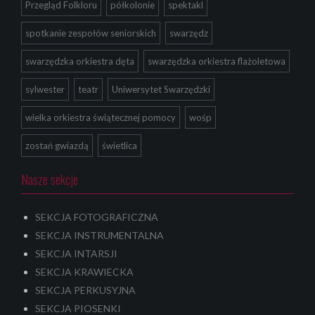
Przegląd Folkloru
półkolonie
spektakl
spotkanie zespołów seniorskich
swarzędz
swarzędzka orkiestra dęta
swarzędzka orkiestra flażoletowa
sylwester
teatr
Uniwersytet Swarzędzki
wielka orkiestra świątecznej pomocy
wośp
zostań gwiazdą
świetlica
Nasze sekcje
SEKCJA FOTOGRAFICZNA
SEKCJA INSTRUMENTALNA
SEKCJA INTARSJI
SEKCJA KRAWIECKA
SEKCJA PERKUSYJNA
SEKCJA PIOSENKI