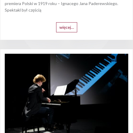
premiera Polski w 1919 roku – Ignacego Jana Paderewskiego.
Spektakl był częścią
więcej…