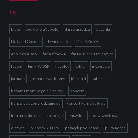
Tagi
blues
bordello a'capello
dni swarzędza
dożynki
Dożynki Gminne
dzień dziecka
Dzień Kobiet
eko babie lato
ferie zimowe
festiwal orkiestr dętych
festyn
Finał WOŚP
flażolet
folklor
integracje
jarmark
jarmark świąteczny
józefinki
kabaret
kabaret moralnego niepokoju
koncert
koncert bożonarodzeniowy
koncert karnawałowy
konkurs piosenki
mikołajki
muzyka
noc sylwestrowa
olszyna
ośrodek kultury
pałacyk pod lipami
piłka nożna