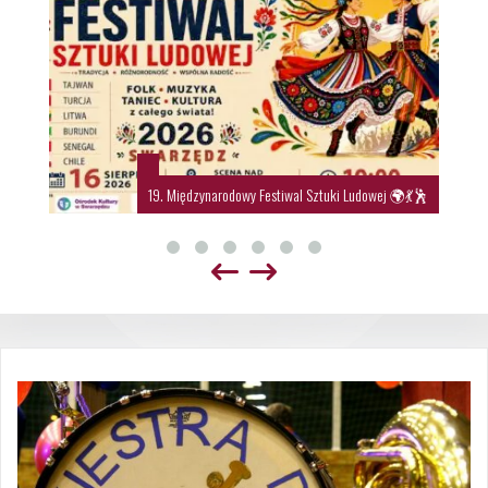
19. Międzynarodowy Festiwal Sztuki Ludowej 🌍💃🕺