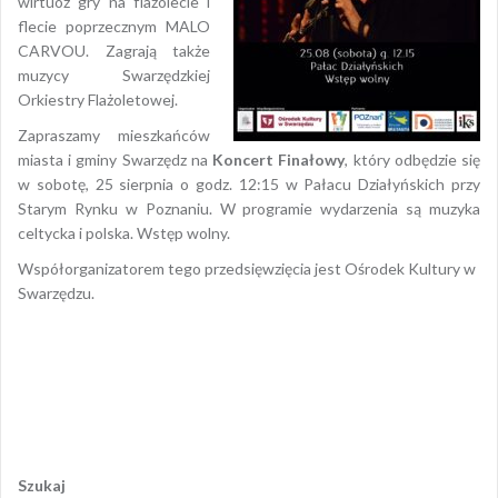
wirtuoz gry na flażolecie i
flecie poprzecznym MALO
CARVOU. Zagrają także
muzycy Swarzędzkiej
Orkiestry Flażoletowej.
Zapraszamy mieszkańców
miasta i gminy Swarzędz na
Koncert Finałowy
, który odbędzie się
w sobotę, 25 sierpnia o godz. 12:15 w Pałacu Działyńskich przy
Starym Rynku w Poznaniu. W programie wydarzenia są muzyka
celtycka i polska. Wstęp wolny.
Współorganizatorem tego przedsięwzięcia jest Ośrodek Kultury w
Swarzędzu.
Opublikowany w
2018
,
ARCHIWUM
Tagged
flażolet
,
międzynarodowe warsztaty flażoletowe
,
swarzędzka orkiestra
flażoletowa
Nawigacja
wpisu
Szukaj