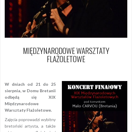
MIĘDZYNARODOWE WARSZTATY
FLAŻOLETOWE
20 sierpnia 2018
Piotr
W dniach od 21 do 25
sierpnia, w Domu Bretanii
odbędą się XIX
Międzynarodowe
Warsztaty Flażoletowe.
Zajęcia poprowadzi wybitny
bretoński artysta, a także