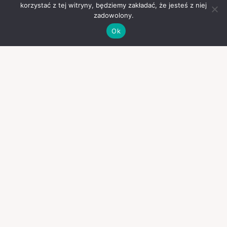
korzystać z tej witryny, będziemy zakładać, że jesteś z niej
zadowolony.
Ok