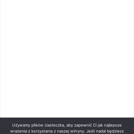
Używamy plików ciasteczka, aby zapewnić Ci jak najlepsze
wrażenia z korzystania z naszej witryny. Jeśli nadal będziesz