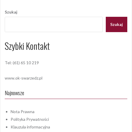
Nawigacja
wpisu
Szukaj
Szukaj
Szybki Kontakt
Tel: (61) 65 10 219
www.ok-swarzedz.pl
Najnowsze
Nota Prawna
Polityka Prywatności
Klauzula informacyjna