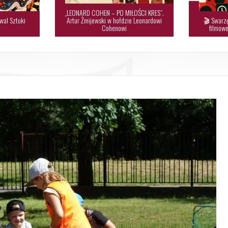
„LEONARD COHEN – PO MIŁOŚCI KRES”.
wal Sztuki
Artur Żmijewski w hołdzie Leonardowi
🎬 Swarzę

Cohenowi
filmowe