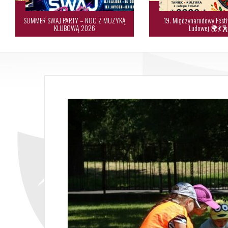
SUMMER SWAJ PARTY – NOC Z MUZYKĄ
19. Międzynarodowy Festi
KLUBOWĄ 2026
Ludowej 🌍💃