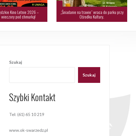
dzkie Kino Letnie 2026 –
„Śniadanie na trawie” wraca do parku przy
 wieczory pod chmurką!
Ośrodku Kultury.
Szukaj
Szukaj
Szybki Kontakt
Tel: (61) 65 10 219
www.ok-swarzedz.pl