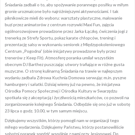
Śniadania zadbali o to, aby spożywanie porannego posiłku w miłym
gronie urozmaicone było najróżniejszymi aktywnościami. I tak
piknikowicze mieli do wyboru: warsztaty plastyczne, malowanie
buzi przez animatorów z centrum rozrywki Maxi Fun, zajęcia
ogólnorozwojowe prowadzone przez Jarka Łączkę, ćwiczenia jogi z
trenerką ze Strefy Sportu, pokaz karate chłopców, trening i
prezentację salsy w wykonaniu seniorek z Międzypokoleniowego
Centrum „Pogodna” (obie inicjatywy prowadzone były przez
trenerów z Keep Fit). Atmosferę poranka umilał wszystkim
obecnym DJ Barthez puszczając utwory trafiające w różne gusta
muzyczne. O stronę kulinarną Śniadania na trawie w najlepszym
wydaniu zadbała Zdrowa Kuchnia Domowa serwując m.in. pyszne
hamburgery i sałatki. Dzisiaj wiemy już na pewno, że inicjatywa
Ośrodka Pomocy Społecznej i Ośrodka Kultury w Swarzędzu
spotkała się z akceptacją i życzliwością mieszkańców, co pozwoli na
zorganizowanie kolejnego Śniadania. Odbędzie się ono już w sobotę
23 lipca o godz. 10.00, w tym samym miejscu.
Dziękujemy wszystkim, którzy pomogli nam w organizacji tego
miłego wydarzenia. Dziękujemy Państwu, którzy postanowiliście
sobotni poranek spędzić wspólnie z nami przy Jesionowej. Do