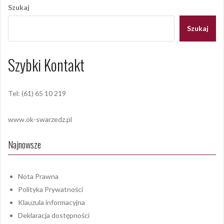
wpisu
Szukaj
Szukaj
Szybki Kontakt
Tel: (61) 65 10 219
www.ok-swarzedz.pl
Najnowsze
Nota Prawna
Polityka Prywatności
Klauzula informacyjna
Deklaracja dostępności