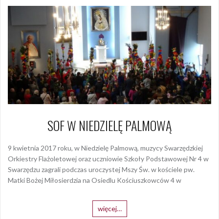
SOF W NIEDZIELĘ PALMOWĄ
9 kwietnia 2017 roku, w Niedzielę Palmową, muzycy Swarzędzkiej
Orkiestry Flażoletowej oraz uczniowie Szkoły Podstawowej Nr 4 w
Swarzędzu zagrali podczas uroczystej Mszy Św. w kościele pw.
Matki Bożej Miłosierdzia na Osiedlu Kościuszkowców 4 w
więcej…