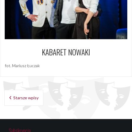
KABARET NOWAKI
fot. Mariusz Łuczak
Nawigacja
Starsze wpisy
po
wpisach
Subskrypcja