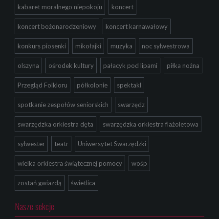
kabaret moralnego niepokoju
koncert
koncert bożonarodzeniowy
koncert karnawałowy
konkurs piosenki
mikołajki
muzyka
noc sylwestrowa
olszyna
ośrodek kultury
pałacyk pod lipami
piłka nożna
Przegląd Folkloru
półkolonie
spektakl
spotkanie zespołów seniorskich
swarzędz
swarzędzka orkiestra dęta
swarzędzka orkiestra flażoletowa
sylwester
teatr
Uniwersytet Swarzędzki
wielka orkiestra świątecznej pomocy
wośp
zostań gwiazdą
świetlica
Nasze sekcje