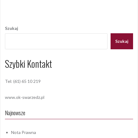
Nawigacja
wpisu
Szukaj
Szukaj
Szybki Kontakt
Tel: (61) 65 10 219
www.ok-swarzedz.pl
Najnowsze
Nota Prawna