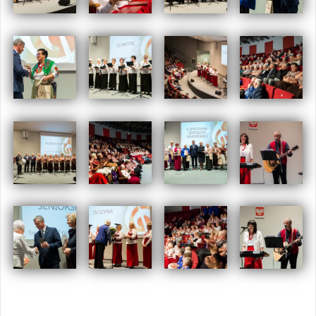
Opublikowany w
2018
,
ARCHIWUM
Tagged
olszyna
,
spotkanie
zespołów seniorskich
,
swarzędz