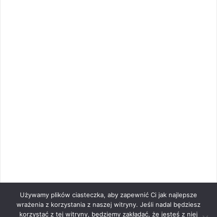
Używamy plików ciasteczka, aby zapewnić Ci jak najlepsze
wrażenia z korzystania z naszej witryny. Jeśli nadal będziesz
korzystać z tej witryny, będziemy zakładać, że jesteś z niej