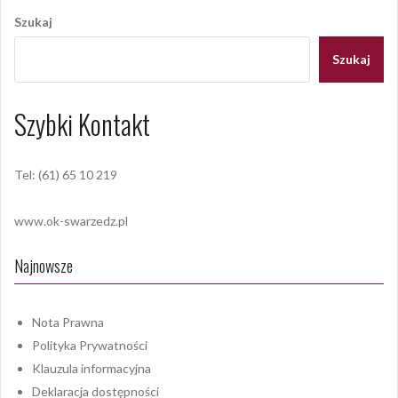
wpisu
Szukaj
Szukaj
Szybki Kontakt
Tel: (61) 65 10 219
www.ok-swarzedz.pl
Najnowsze
Nota Prawna
Polityka Prywatności
Klauzula informacyjna
Deklaracja dostępności