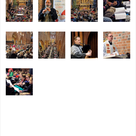
Opublikowany w
2016
,
ARCHIWUM
Tagged
swarzędzka
orkiestra flażoletowa
Nawigacja