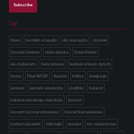
l
Subscribe
*
Tagi
blues
bordello a'capello
dni swarzędza
dożynki
Dożynki Gminne
dzień dziecka
Dzień Kobiet
eko babie lato
ferie zimowe
festiwal orkiestr dętych
festyn
Finał WOŚP
flażolet
folklor
integracje
jarmark
jarmark świąteczny
józefinki
kabaret
kabaret moralnego niepokoju
koncert
koncert bożonarodzeniowy
koncert karnawałowy
konkurs piosenki
mikołajki
muzyka
noc sylwestrowa