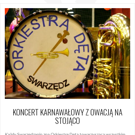
KONCERT KARNAWAŁOWY Z OWACJĄ NA
STOJĄCO
Każdy Swarzędzanin zna Orkiestrę Dętą towarzyszącą wszystkim