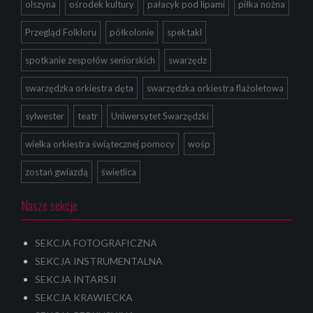
olszyna
ośrodek kultury
pałacyk pod lipami
piłka nożna
Przegląd Folkloru
półkolonie
spektakl
spotkanie zespołów seniorskich
swarzędz
swarzędzka orkiestra dęta
swarzędzka orkiestra flażoletowa
sylwester
teatr
Uniwersytet Swarzędzki
wielka orkiestra świątecznej pomocy
wośp
zostań gwiazdą
świetlica
Nasze sekcje
SEKCJA FOTOGRAFICZNA
SEKCJA INSTRUMENTALNA
SEKCJA INTARSJI
SEKCJA KRAWIECKA