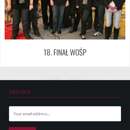
18. FINAŁ WOŚP
Subskrypcja
E
m
a
i