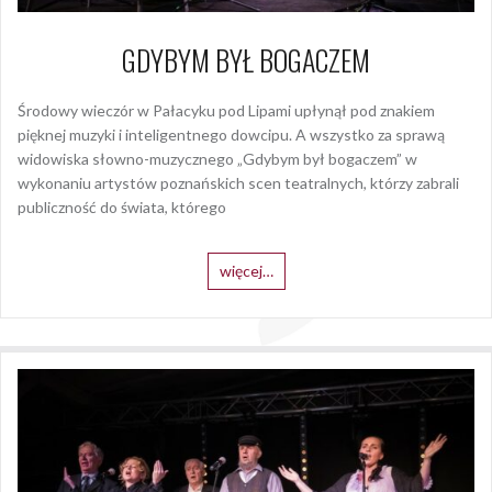
GDYBYM BYŁ BOGACZEM
Środowy wieczór w Pałacyku pod Lipami upłynął pod znakiem
pięknej muzyki i inteligentnego dowcipu. A wszystko za sprawą
widowiska słowno-muzycznego „Gdybym był bogaczem” w
wykonaniu artystów poznańskich scen teatralnych, którzy zabrali
publiczność do świata, którego
więcej…