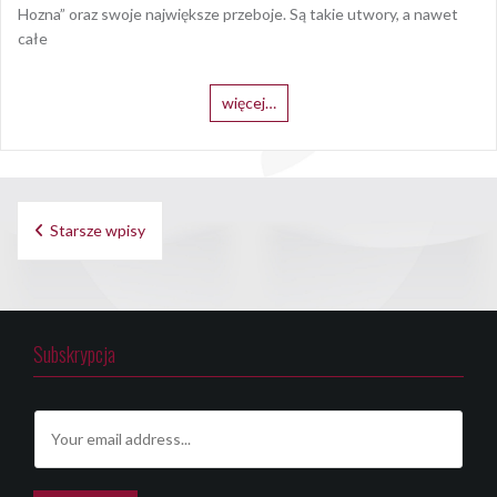
Hozna” oraz swoje największe przeboje. Są takie utwory, a nawet
całe
więcej…
Nawigacja
Starsze wpisy
po
wpisach
Subskrypcja
E
m
a
i