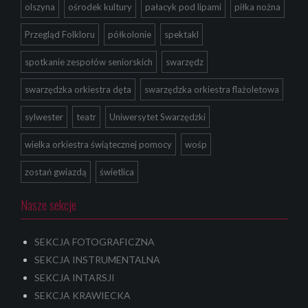
olszyna
ośrodek kultury
pałacyk pod lipami
piłka nożna
Przegląd Folkloru
półkolonie
spektakl
spotkanie zespołów seniorskich
swarzędz
swarzędzka orkiestra dęta
swarzędzka orkiestra flażoletowa
sylwester
teatr
Uniwersytet Swarzędzki
wielka orkiestra świątecznej pomocy
wośp
zostań gwiazdą
świetlica
Nasze sekcje
SEKCJA FOTOGRAFICZNA
SEKCJA INSTRUMENTALNA
SEKCJA INTARSJI
SEKCJA KRAWIECKA