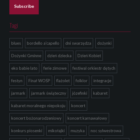
l
Subscribe
*
Tagi
blues
bordello a'capello
dni swarzędza
dożynki
Dożynki Gminne
dzień dziecka
Dzień Kobiet
eko babie lato
ferie zimowe
festiwal orkiestr dętych
festyn
Finał WOŚP
flażolet
folklor
integracje
jarmark
jarmark świąteczny
józefinki
kabaret
kabaret moralnego niepokoju
koncert
koncert bożonarodzeniowy
koncert karnawałowy
konkurs piosenki
mikołajki
muzyka
noc sylwestrowa