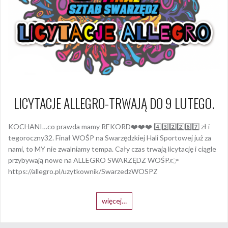
LICYTACJE ALLEGRO-TRWAJĄ DO 9 LUTEGO.
KOCHANI…co prawda mamy REKORD❤️❤️❤️ 4️⃣3️⃣2️⃣2️⃣6️⃣7️⃣ zł i
tegoroczny32. Finał WOŚP na Swarzędzkiej Hali Sportowej już za
nami, to MY nie zwalniamy tempa. Cały czas trwają licytację i ciągle
przybywają nowe na ALLEGRO SWARZĘDZ WOŚP.👉
https://allegro.pl/uzytkownik/SwarzedzWOSPZ
więcej…