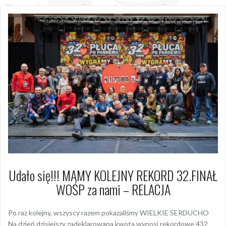
Udało się!!! MAMY KOLEJNY REKORD 32.FINAŁ
WOŚP za nami – RELACJA
Po raz kolejny, wszyscy razem pokazaliśmy WIELKIE SERDUCHO
Na dzień dzisiejszy zadeklarowana kwota wynosi rekordowe 432