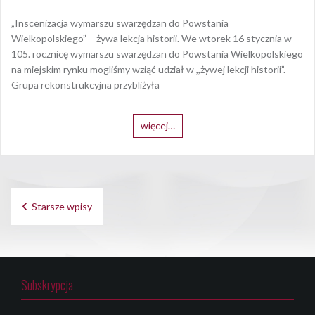
„Inscenizacja wymarszu swarzędzan do Powstania
Wielkopolskiego” – żywa lekcja historii. We wtorek 16 stycznia w
105. rocznicę wymarszu swarzędzan do Powstania Wielkopolskiego
na miejskim rynku mogliśmy wziąć udział w ,,żywej lekcji historii”.
Grupa rekonstrukcyjna przybliżyła
więcej…
Nawigacja
Starsze wpisy
po
wpisach
Subskrypcja