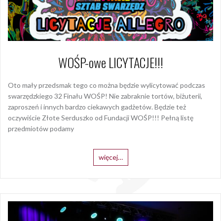
WOŚP-owe LICYTACJE!!!
Oto mały przedsmak tego co można będzie wylicytować podczas
swarzędzkiego 32 Finału WOŚP! Nie zabraknie tortów, biżuterii,
zaproszeń i innych bardzo ciekawych gadżetów. Będzie też
oczywiście Złote Serduszko od Fundacji WOŚP!!! Pełną listę
przedmiotów podamy
więcej…