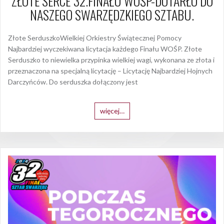
ZŁOTE SERCE 32.FINAŁU WOŚP-DOTARŁO DO
NASZEGO SWARZĘDZKIEGO SZTABU.
Złote SerduszkoWielkiej Orkiestry Świątecznej Pomocy
Najbardziej wyczekiwana licytacja każdego Finału WOŚP. Złote
Serduszko to niewielka przypinka wielkiej wagi, wykonana ze złota i
przeznaczona na specjalną licytację – Licytację Najbardziej Hojnych
Darczyńców. Do serduszka dołączony jest
więcej…