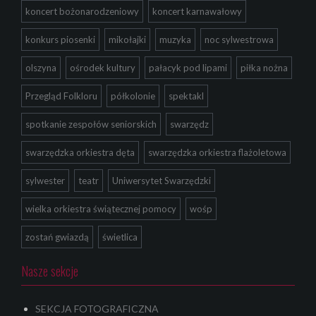
koncert bożonarodzeniowy
koncert karnawałowy
konkurs piosenki
mikołajki
muzyka
noc sylwestrowa
olszyna
ośrodek kultury
pałacyk pod lipami
piłka nożna
Przegląd Folkloru
półkolonie
spektakl
spotkanie zespołów seniorskich
swarzędz
swarzędzka orkiestra dęta
swarzędzka orkiestra flażoletowa
sylwester
teatr
Uniwersytet Swarzędzki
wielka orkiestra świątecznej pomocy
wośp
zostań gwiazdą
świetlica
Nasze sekcje
SEKCJA FOTOGRAFICZNA